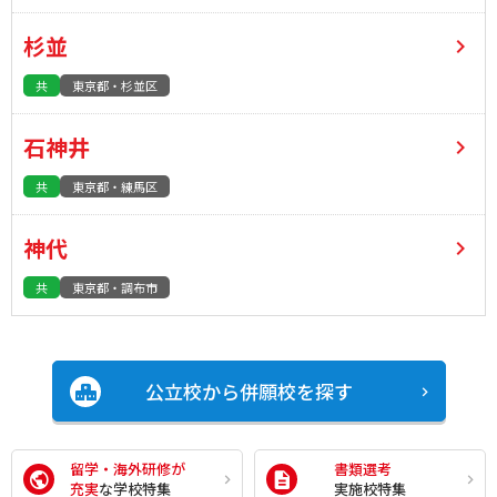
杉並
共
東京都・杉並区
石神井
共
東京都・練馬区
神代
共
東京都・調布市
公立校から併願校を探す
留学・海外研修が
書類選考
充実
な学校特集
実施校特集