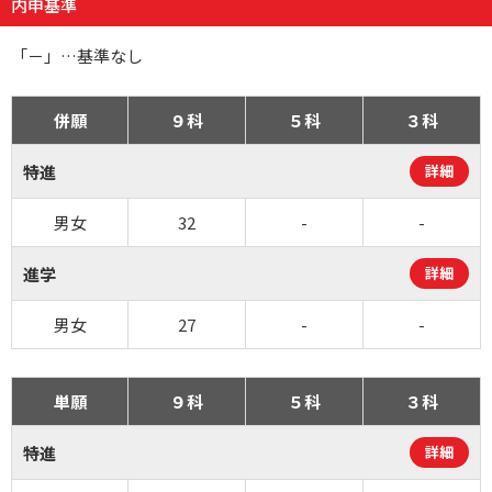
内申基準
「－」…基準なし
併願
９科
５科
３科
特進
詳細
男女
32
-
-
進学
詳細
男女
27
-
-
単願
９科
５科
３科
特進
詳細