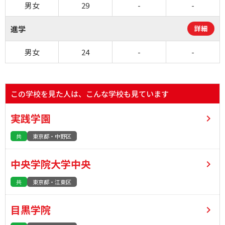
男女
29
-
-
進学
詳細
男女
24
-
-
この学校を見た人は、こんな学校も見ています
実践学園
共
東京都・中野区
中央学院大学中央
共
東京都・江東区
目黒学院