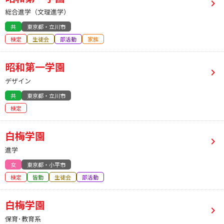
総合進学（文理進学）
共
東京都・立川市
検定
生徒会
部活動
家族
昭和第一学園
デザイン
共
東京都・立川市
検定
白梅学園
進学
女
東京都・小平市
検定
皆勤
生徒会
部活動
白梅学園
保育･教育系