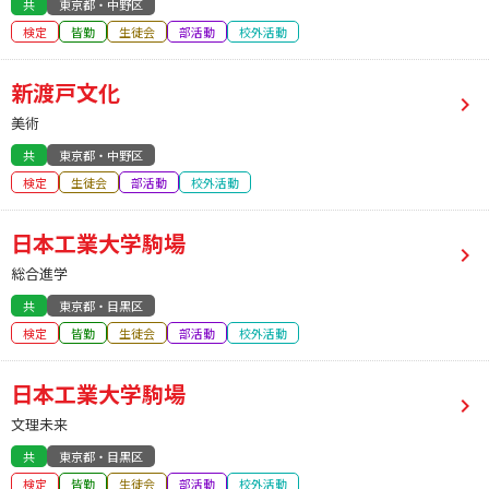
共
東京都・中野区
検定
皆勤
生徒会
部活動
校外活動
新渡戸文化
美術
共
東京都・中野区
検定
生徒会
部活動
校外活動
日本工業大学駒場
総合進学
共
東京都・目黒区
検定
皆勤
生徒会
部活動
校外活動
日本工業大学駒場
文理未来
共
東京都・目黒区
検定
皆勤
生徒会
部活動
校外活動