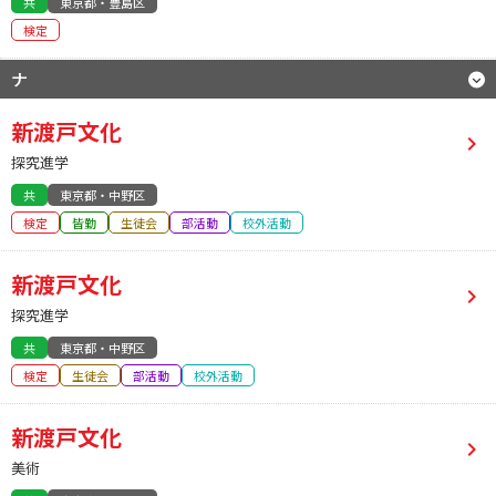
共
東京都・豊島区
検定
ナ
新渡戸文化
探究進学
共
東京都・中野区
検定
皆勤
生徒会
部活動
校外活動
新渡戸文化
探究進学
共
東京都・中野区
検定
生徒会
部活動
校外活動
新渡戸文化
美術