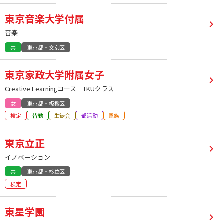
東京音楽大学付属
音楽
共
東京都・文京区
東京家政大学附属女子
Creative Learningコース TKUクラス
女
東京都・板橋区
検定
皆勤
生徒会
部活動
家族
東京立正
イノベーション
共
東京都・杉並区
検定
東星学園