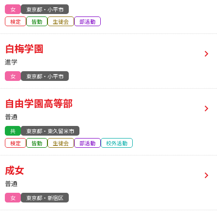
女
東京都・小平市
検定
皆勤
生徒会
部活動
白梅学園
進学
女
東京都・小平市
自由学園高等部
普通
共
東京都・東久留米市
検定
皆勤
生徒会
部活動
校外活動
成女
普通
女
東京都・新宿区