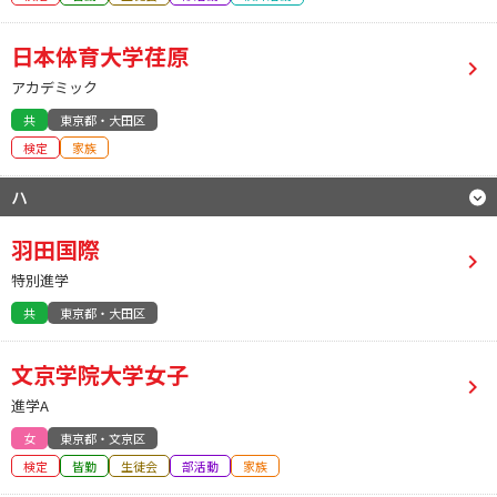
日本体育大学荏原
アカデミック
共
東京都・大田区
検定
家族
ハ
羽田国際
特別進学
共
東京都・大田区
文京学院大学女子
進学A
女
東京都・文京区
検定
皆勤
生徒会
部活動
家族