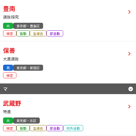
豊南
選抜探究
共
東京都・豊島区
検定
皆勤
生徒会
部活動
保善
大進選抜
男
東京都・新宿区
検定
マ
武蔵野
特進
共
東京都・北区
検定
皆勤
生徒会
部活動
校外活動