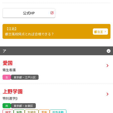
公式HP
江北
都立王
都立高校何点とれば合格できる？
ア
愛国
衛生看護
女
東京都・江戸川区
上野学園
特別進学β
共
東京都・台東区
検定
皆勤
生徒会
家族
校外活動