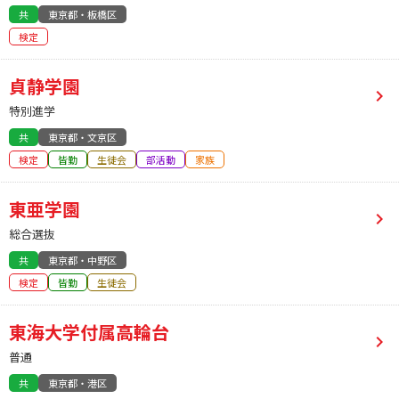
共
東京都・板橋区
検定
貞静学園
特別進学
共
東京都・文京区
検定
皆勤
生徒会
部活動
家族
東亜学園
総合選抜
共
東京都・中野区
検定
皆勤
生徒会
東海大学付属高輪台
普通
共
東京都・港区