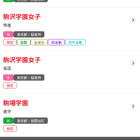
駒沢学園女子
特進
女
東京都・稲城市
検定
皆勤
生徒会
部活動
校外活動
駒沢学園女子
英語
女
東京都・稲城市
検定
駒場学園
進学
共
東京都・世田谷区
検定