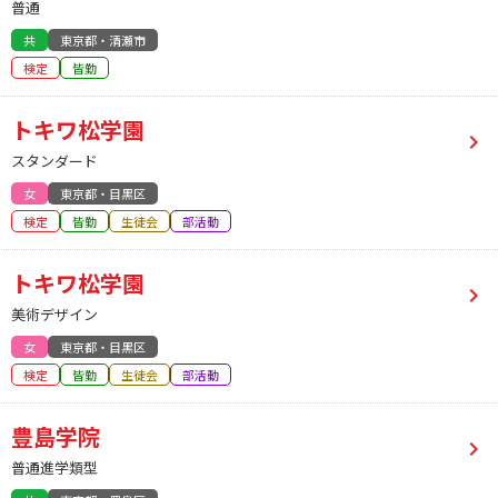
普通
共
東京都・清瀬市
検定
皆勤
トキワ松学園
スタンダード
女
東京都・目黒区
検定
皆勤
生徒会
部活動
トキワ松学園
美術デザイン
女
東京都・目黒区
検定
皆勤
生徒会
部活動
豊島学院
普通進学類型