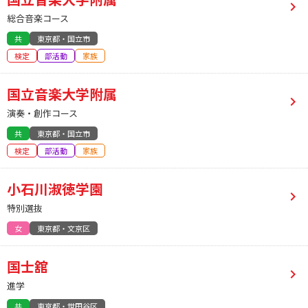
総合音楽コース
共
東京都・国立市
検定
部活動
家族
国立音楽大学附属
演奏・創作コース
共
東京都・国立市
検定
部活動
家族
小石川淑徳学園
特別選抜
女
東京都・文京区
国士舘
進学
共
東京都・世田谷区