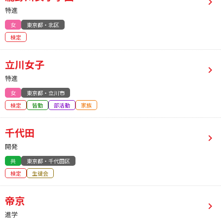
特進
女
東京都・北区
検定
立川女子
特進
女
東京都・立川市
検定
皆勤
部活動
家族
千代田
開発
共
東京都・千代田区
検定
生徒会
帝京
進学