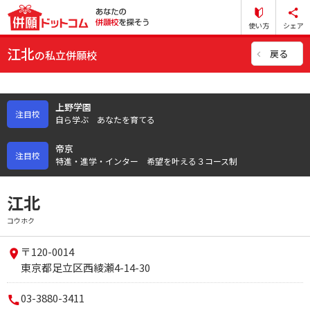
使い方
シェア
江北
戻る
の私立併願校
上野学園
注目校
自ら学ぶ あなたを育てる
帝京
注目校
特進・進学・インター 希望を叶える３コース制
江北
コウホク
〒120-0014
東京都足立区西綾瀬4-14-30
03-3880-3411