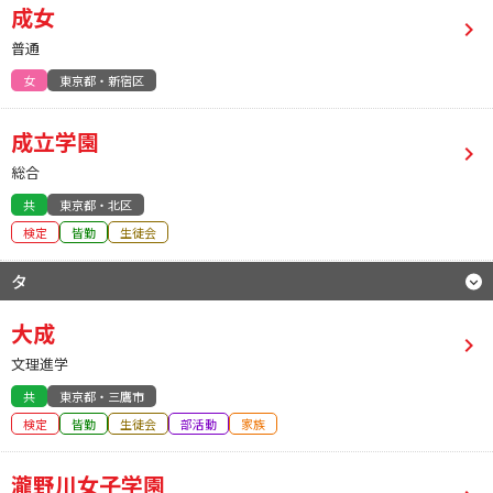
成女
普通
女
東京都・新宿区
成立学園
総合
共
東京都・北区
検定
皆勤
生徒会
タ
大成
文理進学
共
東京都・三鷹市
検定
皆勤
生徒会
部活動
家族
瀧野川女子学園