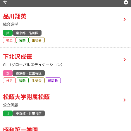
サ
品川翔英
総合進学
共
東京都・品川区
検定
皆勤
生徒会
下北沢成徳
GL（グローバルエデュケーション）
女
東京都・世田谷区
検定
皆勤
生徒会
部活動
松蔭大学附属松蔭
公立併願
共
東京都・世田谷区
昭和第一学園