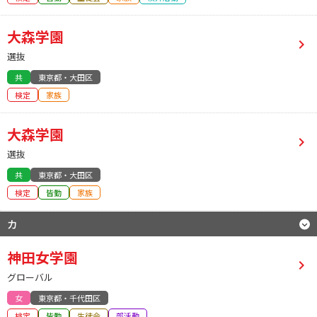
大森学園
選抜
共
東京都・大田区
検定
家族
大森学園
選抜
共
東京都・大田区
検定
皆勤
家族
カ
神田女学園
グローバル
女
東京都・千代田区
検定
皆勤
生徒会
部活動