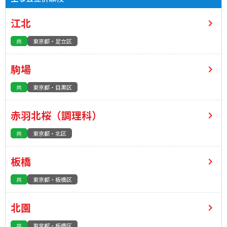
江北
共
東京都・足立区
駒場
共
東京都・目黒区
赤羽北桜（調理科）
共
東京都・北区
板橋
共
東京都・板橋区
北園
共
東京都・板橋区