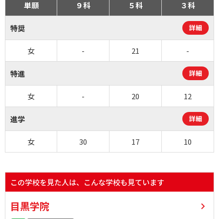
単願
９科
５科
３科
特奨
詳細
女
-
21
-
特進
詳細
女
-
20
12
進学
詳細
女
30
17
10
この学校を見た人は、こんな学校も見ています
目黒学院