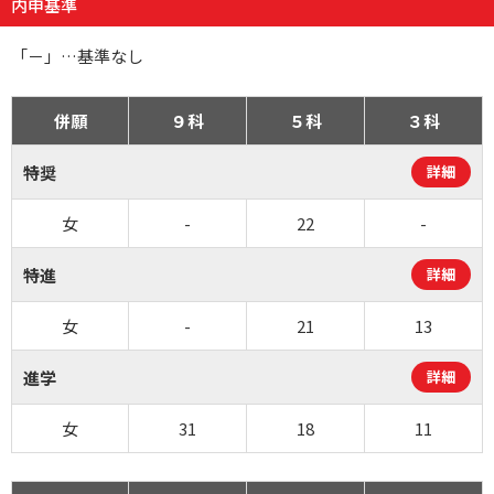
内申基準
「－」…基準なし
併願
９科
５科
３科
特奨
詳細
女
-
22
-
特進
詳細
女
-
21
13
進学
詳細
女
31
18
11