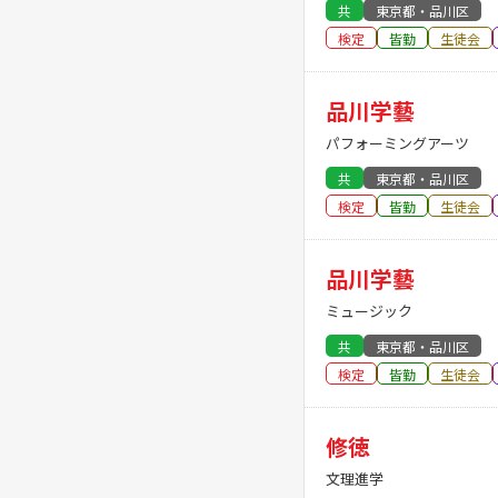
共
東京都・品川区
検定
皆勤
生徒会
品川学藝
パフォーミングアーツ
共
東京都・品川区
検定
皆勤
生徒会
品川学藝
ミュージック
共
東京都・品川区
検定
皆勤
生徒会
修徳
文理進学