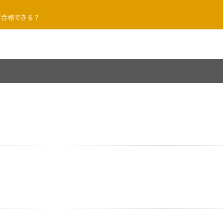
ば合格できる？