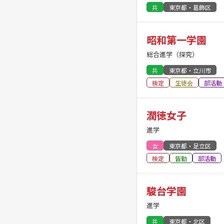
共
東京都・葛飾区
昭和第一学園
総合進学（探究）
共
東京都・立川市
検定
生徒会
部活動
潤徳女子
進学
女
東京都・足立区
検定
皆勤
部活動
駿台学園
進学
共
東京都・北区