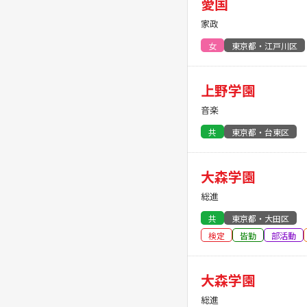
愛国
家政
女
東京都・江戸川区
上野学園
音楽
共
東京都・台東区
大森学園
総進
共
東京都・大田区
検定
皆勤
部活動
大森学園
総進