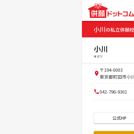
小川
の私立併願
小川
オガワ
〒194-0003
東京都町田市小川2-
042-796-9301
公式HP