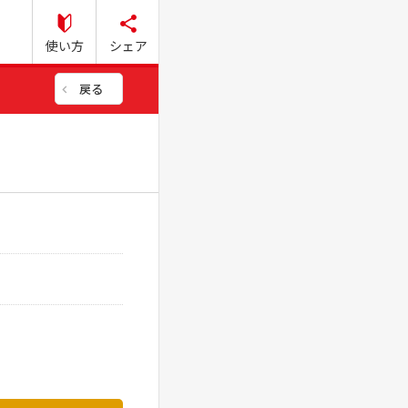
使い方
シェア
戻る