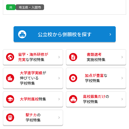
共
埼玉県・入間市
公立校から併願校を探す
留学・海外研修が
書類選考
充実
な学校特集
実施校特集
大学進学実績
が
加点が豊富
な
伸びている
学校特集
学校特集
高校募集だけ
の
大学附属校
特集
学校特集
駅チカ
の
学校特集