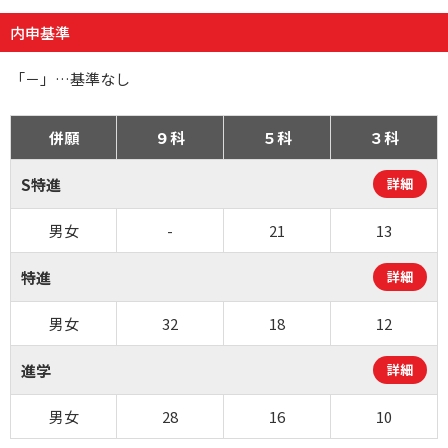
内申基準
「－」…基準なし
併願
９科
５科
３科
S特進
詳細
男女
-
21
13
特進
詳細
男女
32
18
12
進学
詳細
男女
28
16
10