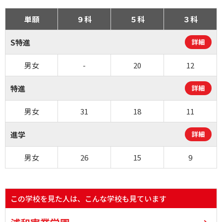
単願
９科
５科
３科
S特進
詳細
男女
-
20
12
特進
詳細
男女
31
18
11
進学
詳細
男女
26
15
9
この学校を見た人は、こんな学校も見ています