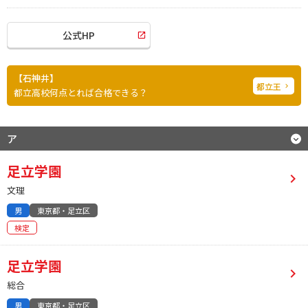
公式HP
石神井
都立王
都立高校何点とれば合格できる？
ア
足立学園
文理
男
東京都・足立区
検定
足立学園
総合
男
東京都・足立区