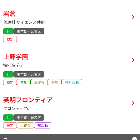
岩倉
普通科 サイエンス共創
共
東京都・台東区
検定
上野学園
特別進学α
共
東京都・台東区
検定
皆勤
生徒会
家族
校外活動
英明フロンティア
フロンティアα
共
東京都・練馬区
検定
生徒会
部活動
カ