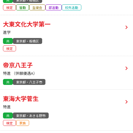
共
東京都・板橋区
検定
皆勤
生徒会
部活動
校外活動
大東文化大学第一
進学
共
東京都・板橋区
検定
帝京八王子
特進 （併願優遇A）
共
東京都・八王子市
東海大学菅生
特進
共
東京都・あきる野市
検定
家族