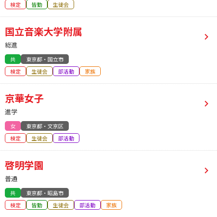
検定
皆勤
生徒会
国立音楽大学附属
総進
共
東京都・国立市
検定
生徒会
部活動
家族
京華女子
進学
女
東京都・文京区
検定
生徒会
部活動
啓明学園
普通
共
東京都・昭島市
検定
皆勤
生徒会
部活動
家族