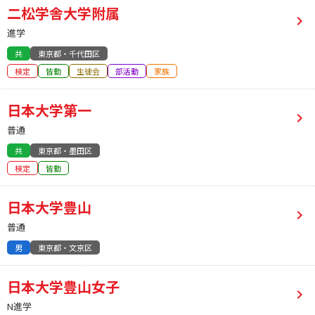
二松学舎大学附属
進学
共
東京都・千代田区
検定
皆勤
生徒会
部活動
家族
日本大学第一
普通
共
東京都・墨田区
検定
皆勤
日本大学豊山
普通
男
東京都・文京区
日本大学豊山女子
N進学