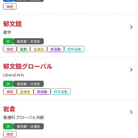
検定
郁文館
進学
共
東京都・文京区
検定
皆勤
生徒会
部活動
校外活動
郁文館グローバル
Liberal Arts
共
東京都・文京区
検定
生徒会
部活動
校外活動
岩倉
普通科 グローバル共創
共
東京都・台東区
検定