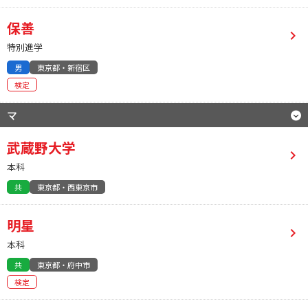
保善
特別進学
男
東京都・新宿区
検定
マ
武蔵野大学
本科
共
東京都・西東京市
明星
本科
共
東京都・府中市
検定