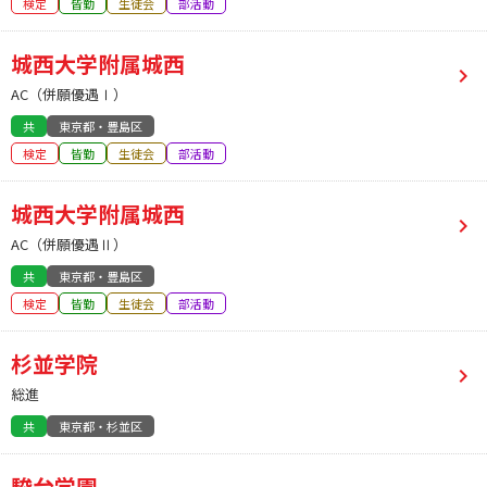
検定
皆勤
生徒会
部活動
城西大学附属城西
AC（併願優遇Ⅰ）
共
東京都・豊島区
検定
皆勤
生徒会
部活動
城西大学附属城西
AC（併願優遇Ⅱ）
共
東京都・豊島区
検定
皆勤
生徒会
部活動
杉並学院
総進
共
東京都・杉並区
駿台学園