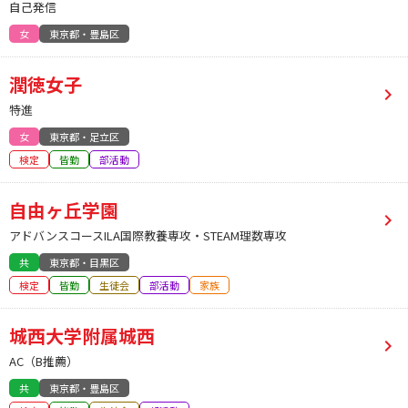
自己発信
女
東京都・豊島区
潤徳女子
特進
女
東京都・足立区
検定
皆勤
部活動
自由ヶ丘学園
アドバンスコースILA国際教養専攻・STEAM理数専攻
共
東京都・目黒区
検定
皆勤
生徒会
部活動
家族
城西大学附属城西
AC（B推薦）
共
東京都・豊島区