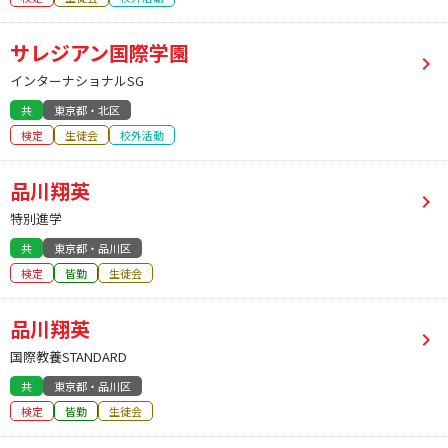
サレジアン国際学園
インターナショナルSG
共
東京都・北区
検定
生徒会
校外活動
品川翔英
特別進学
共
東京都・品川区
検定
皆勤
生徒会
品川翔英
国際教養STANDARD
共
東京都・品川区
検定
皆勤
生徒会