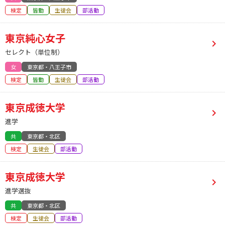
検定
皆勤
生徒会
部活動
東京純心女子
セレクト（単位制）
女
東京都・八王子市
検定
皆勤
生徒会
部活動
東京成徳大学
進学
共
東京都・北区
検定
生徒会
部活動
東京成徳大学
進学選抜
共
東京都・北区
検定
生徒会
部活動