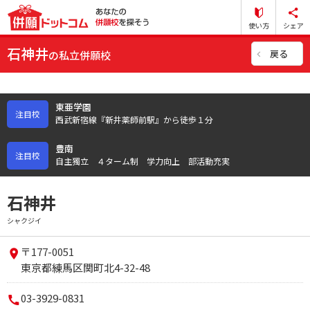
使い方
シェア
石神井
戻る
の私立併願校
東亜学園
注目校
西武新宿線『新井薬師前駅』から徒歩１分
豊南
注目校
自主獨立 ４ターム制 学力向上 部活動充実
石神井
シャクジイ
〒177-0051
東京都練馬区関町北4-32-48
03-3929-0831