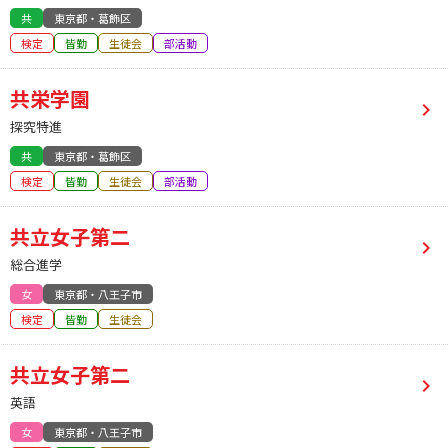
共
東京都・葛飾区
検定
皆勤
生徒会
部活動
共栄学園
探究特進
共
東京都・葛飾区
検定
皆勤
生徒会
部活動
共立女子第二
総合進学
女
東京都・八王子市
検定
皆勤
生徒会
共立女子第二
英語
女
東京都・八王子市