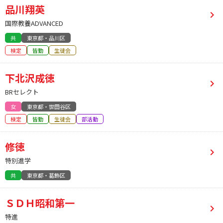
品川翔英
国際教養ADVANCED
共
東京都・品川区
検定
皆勤
生徒会
下北沢成徳
BRセレクト
女
東京都・世田谷区
検定
皆勤
生徒会
部活動
修徳
特別進学
共
東京都・葛飾区
ＳＤＨ昭和第一
特進