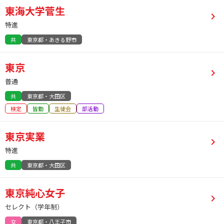
東海大学菅生
特進
共
東京都・あきる野市
東京
普通
共
東京都・大田区
検定
皆勤
生徒会
部活動
東京実業
特進
共
東京都・大田区
東京純心女子
セレクト（学年制）
女
東京都・八王子市