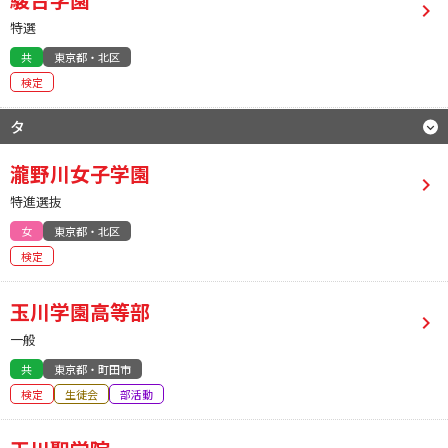
特選
共
東京都・北区
検定
タ
瀧野川女子学園
特進選抜
女
東京都・北区
検定
玉川学園高等部
一般
共
東京都・町田市
検定
生徒会
部活動