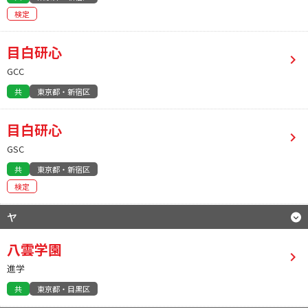
検定
目白研心
GCC
共
東京都・新宿区
目白研心
GSC
共
東京都・新宿区
検定
ヤ
八雲学園
進学
共
東京都・目黒区