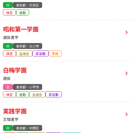
共
東京都・文京区
検定
皆勤
昭和第一学園
選抜進学
共
東京都・立川市
検定
生徒会
部活動
家族
白梅学園
選抜
女
東京都・小平市
検定
皆勤
生徒会
部活動
実践学園
文理進学
共
東京都・中野区