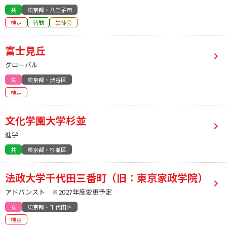
共
東京都・八王子市
検定
皆勤
生徒会
富士見丘
グローバル
女
東京都・渋谷区
検定
文化学園大学杉並
進学
共
東京都・杉並区
法政大学千代田三番町（旧：東京家政学院）
アドバンスト ※2027年度変更予定
女
東京都・千代田区
検定