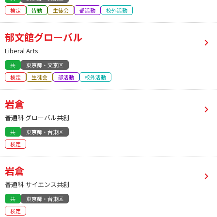
検定
皆勤
生徒会
部活動
校外活動
郁文館グローバル
Liberal Arts
共
東京都・文京区
検定
生徒会
部活動
校外活動
岩倉
普通科 グローバル共創
共
東京都・台東区
検定
岩倉
普通科 サイエンス共創
共
東京都・台東区
検定