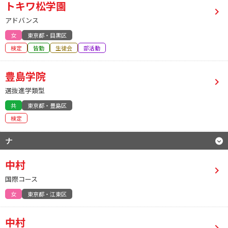
トキワ松学園
アドバンス
女
東京都・目黒区
検定
皆勤
生徒会
部活動
豊島学院
選抜進学類型
共
東京都・豊島区
検定
ナ
中村
国際コース
女
東京都・江東区
中村