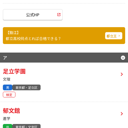
公式HP
狛江
都立王
都立高校何点とれば合格できる？
ア
足立学園
文理
男
東京都・足立区
検定
郁文館
進学
共
東京都・文京区