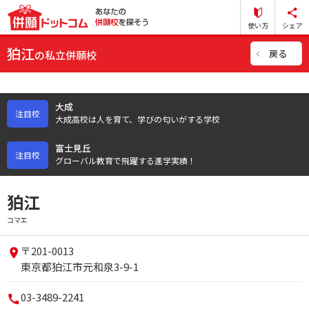
使い方
シェア
狛江
戻る
の私立併願校
大成
注目校
大成高校は人を育て、学びの匂いがする学校
富士見丘
注目校
グローバル教育で飛躍する進学実績！
狛江
コマエ
〒201-0013
東京都狛江市元和泉3-9-1
03-3489-2241