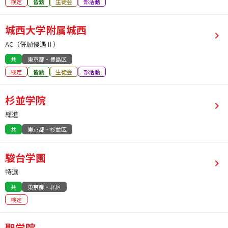
検定
皆勤
生徒会
部活動
城西大学附属城西
AC（併願優遇Ⅱ）
共
東京都・豊島区
検定
皆勤
生徒会
部活動
杉並学院
総進
共
東京都・杉並区
駿台学園
特選
共
東京都・北区
検定
聖学院