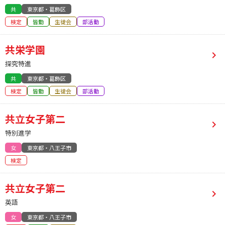
共
東京都・葛飾区
検定
皆勤
生徒会
部活動
共栄学園
探究特進
共
東京都・葛飾区
検定
皆勤
生徒会
部活動
共立女子第二
特別進学
女
東京都・八王子市
検定
共立女子第二
英語
女
東京都・八王子市