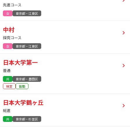
先進コース
女
東京都・江東区
中村
探究コース
女
東京都・江東区
日本大学第一
普通
共
東京都・墨田区
検定
皆勤
日本大学鶴ヶ丘
総進
共
東京都・杉並区