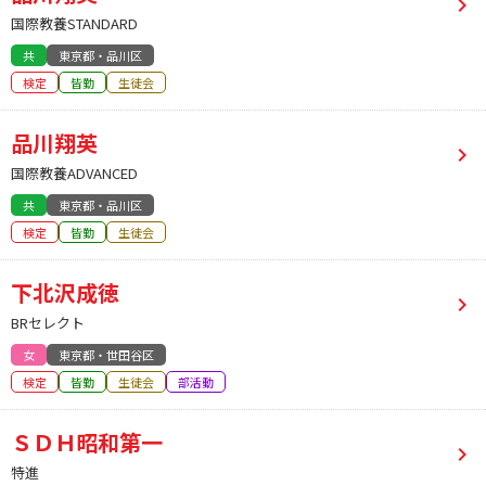
国際教養STANDARD
共
東京都・品川区
検定
皆勤
生徒会
品川翔英
国際教養ADVANCED
共
東京都・品川区
検定
皆勤
生徒会
下北沢成徳
BRセレクト
女
東京都・世田谷区
検定
皆勤
生徒会
部活動
ＳＤＨ昭和第一
特進