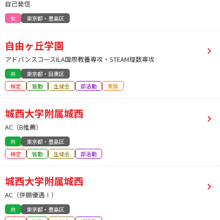
自己発信
女
東京都・豊島区
自由ヶ丘学園
アドバンスコースILA国際教養専攻・STEAM理数専攻
共
東京都・目黒区
検定
皆勤
生徒会
部活動
家族
城西大学附属城西
AC（B推薦）
共
東京都・豊島区
検定
皆勤
生徒会
部活動
城西大学附属城西
AC（併願優遇Ⅰ）
共
東京都・豊島区