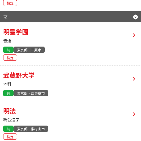
検定
マ
明星学園
普通
共
東京都・三鷹市
検定
武蔵野大学
本科
共
東京都・西東京市
明法
総合進学
共
東京都・東村山市
検定