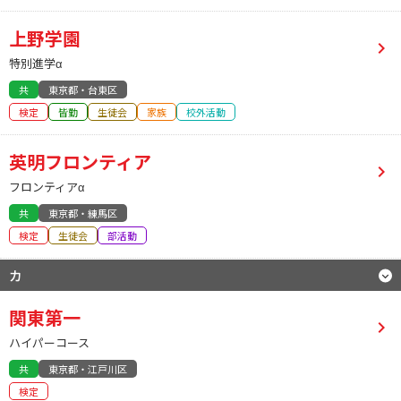
上野学園
特別進学α
共
東京都・台東区
検定
皆勤
生徒会
家族
校外活動
英明フロンティア
フロンティアα
共
東京都・練馬区
検定
生徒会
部活動
カ
関東第一
ハイパーコース
共
東京都・江戸川区
検定