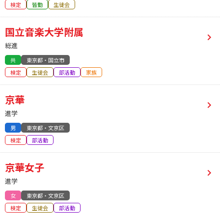
検定
皆勤
生徒会
国立音楽大学附属
総進
共
東京都・国立市
検定
生徒会
部活動
家族
京華
進学
男
東京都・文京区
検定
部活動
京華女子
進学
女
東京都・文京区
検定
生徒会
部活動