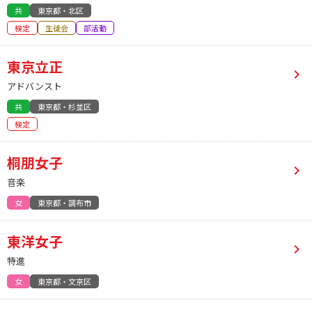
共
東京都・北区
検定
生徒会
部活動
東京立正
アドバンスト
共
東京都・杉並区
検定
桐朋女子
音楽
女
東京都・調布市
東洋女子
特進
女
東京都・文京区