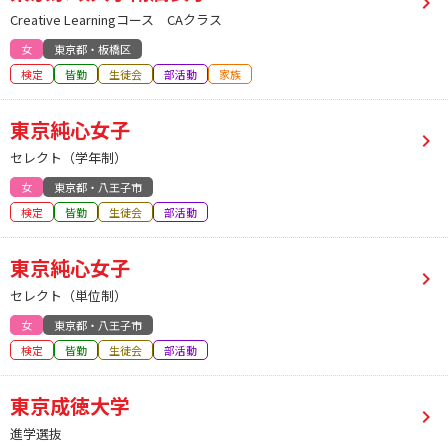
Creative Learningコース CAクラス
女
東京都・板橋区
検定
皆勤
生徒会
部活動
家族
東京純心女子
セレクト（学年制）
女
東京都・八王子市
検定
皆勤
生徒会
部活動
東京純心女子
セレクト（単位制）
女
東京都・八王子市
検定
皆勤
生徒会
部活動
東京成徳大学
進学選抜