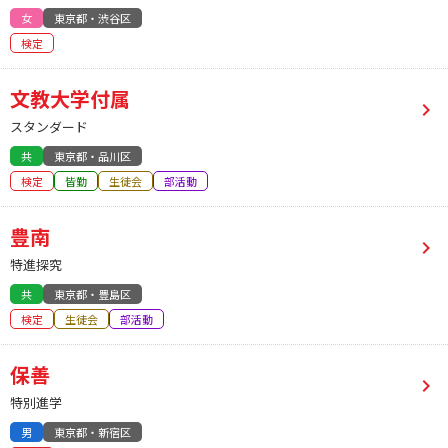
女
東京都・渋谷区
検定
文教大学付属
スタンダード
共
東京都・品川区
検定
皆勤
生徒会
部活動
豊南
特進探究
共
東京都・豊島区
検定
生徒会
部活動
保善
特別進学
男
東京都・新宿区