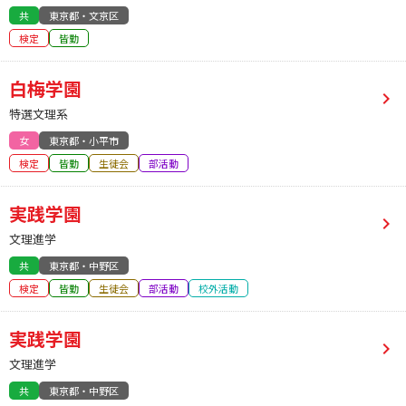
共
東京都・文京区
検定
皆勤
白梅学園
特選文理系
女
東京都・小平市
検定
皆勤
生徒会
部活動
実践学園
文理進学
共
東京都・中野区
検定
皆勤
生徒会
部活動
校外活動
実践学園
文理進学
共
東京都・中野区