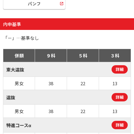
パンフ
内申基準
「－」…基準なし
併願
９科
５科
３科
東大選抜
詳細
男女
38
22
13
選抜
詳細
男女
38
22
13
特進コースα
詳細