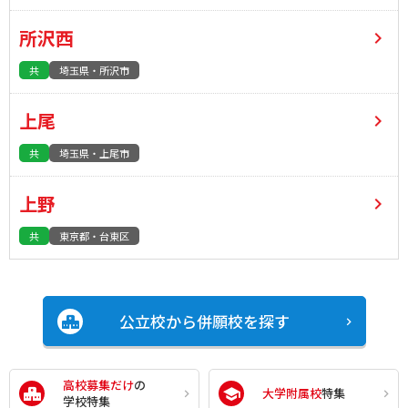
所沢西
共
埼玉県・所沢市
上尾
共
埼玉県・上尾市
上野
共
東京都・台東区
公立校から併願校を探す
高校募集だけ
の
大学附属校
特集
学校特集