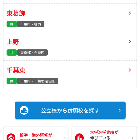
東葛飾
共
千葉県・柏市
上野
共
東京都・台東区
千葉東
共
千葉県・千葉市稲毛区
公立校から併願校を探す
大学進学実績
が
留学・海外研修が
伸びている