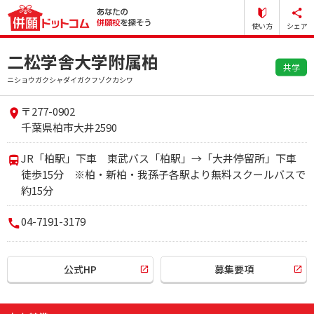
使い方
シェア
二松学舎大学附属柏
共学
ニショウガクシャダイガクフゾクカシワ
〒277-0902
千葉県柏市大井2590
JR「柏駅」下車 東武バス「柏駅」→「大井停留所」下車
徒歩15分 ※柏・新柏・我孫子各駅より無料スクールバスで
約15分
04-7191-3179
公式HP
募集要項