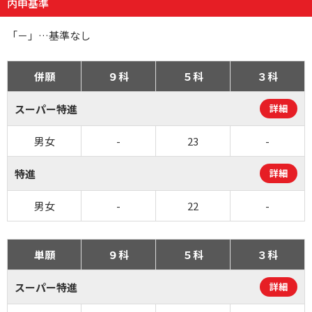
内申基準
「－」…基準なし
併願
９科
５科
３科
スーパー特進
詳細
男女
-
23
-
特進
詳細
男女
-
22
-
単願
９科
５科
３科
スーパー特進
詳細