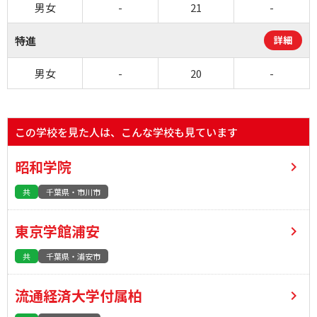
男女
-
21
-
特進
詳細
男女
-
20
-
この学校を見た人は、こんな学校も見ています
昭和学院
共
千葉県・市川市
東京学館浦安
共
千葉県・浦安市
流通経済大学付属柏